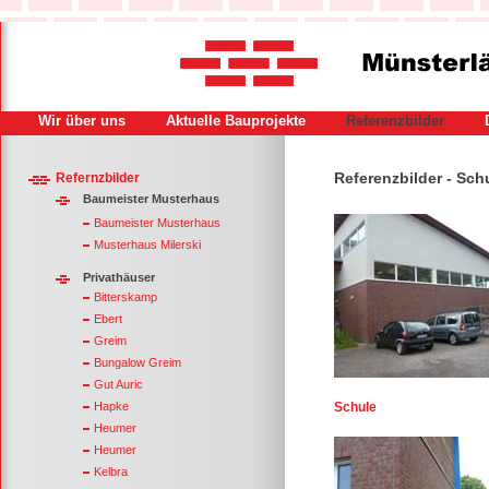
Wir über uns
Aktuelle Bauprojekte
Referenzbilder
Referenzbilder - Sch
Refernzbilder
Baumeister Musterhaus
Baumeister Musterhaus
Musterhaus Milerski
Privathäuser
Bitterskamp
Ebert
Greim
Bungalow Greim
Gut Auric
Hapke
Schule
Heumer
Heumer
Kelbra