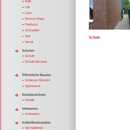
Kolb
Lidl
Lyko
Rensch Haus
Panhorst
Schroeder
Sylt
Schule
Venoli
Schulen
Schule
Schule Bochum
Öffentliche Bauten
Schleuse Münster
Sparkasse
Detailansichten
Details
Umbauten
Umbauten
Keller/Bodenplatte
Van Aalderen