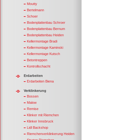
Moutty
Bertelmann
Schoer
Bodenplattenbau Schroer
Bodenplattenbau Bernum
Bodenplattenbau Heiden
Kellermontage Bradi
Kellermontage Kaminski
Kellermontage Kutsch
Betontreppen
Kontrollschacht
Erdarbeiten
Erdarbeiten Biena
Verklinkerung
Bossen
Malow
Remise
Klinker mit Riemchen
Klinker Innsbruck
Lidl Backshop
Riemchenverklinkerung Heiden